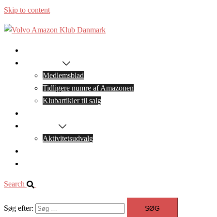
Skip to content
Forside
Medlemskab
Medlemsblad
Tidligere numre af Amazonen
Klubartikler til salg
Arrangementer
Bestyrelsen
Aktivitetsudvalg
Facebook
Kontakt os
Search
Søg efter: