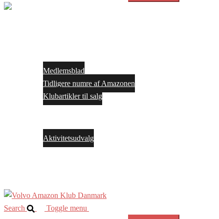
Close
menu
Forside
Medlemskab
Medlemsblad
Tidligere numre af Amazonen
Klubartikler til salg
Arrangementer
Bestyrelsen
Aktivitetsudvalg
Facebook
Kontakt os
Search
Toggle menu