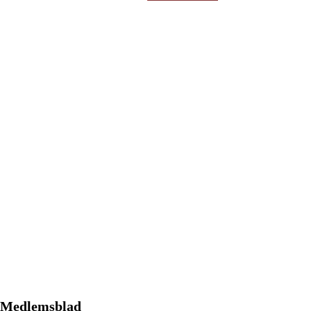
efter:
Medlemsblad