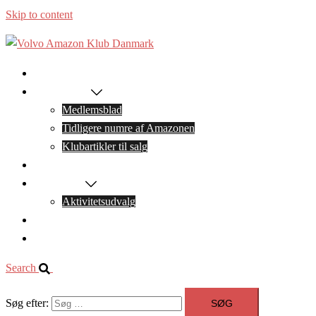
Skip to content
Forside
Medlemskab
Medlemsblad
Tidligere numre af Amazonen
Klubartikler til salg
Arrangementer
Bestyrelsen
Aktivitetsudvalg
Facebook
Kontakt os
Search
Søg efter: