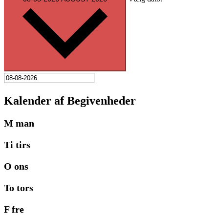
Kalender af Begivenheder
M
man
Ti
tirs
O
ons
To
tors
F
fre