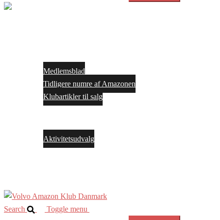
Close
menu
Forside
Medlemskab
Medlemsblad
Tidligere numre af Amazonen
Klubartikler til salg
Arrangementer
Bestyrelsen
Aktivitetsudvalg
Facebook
Kontakt os
Search
Toggle menu