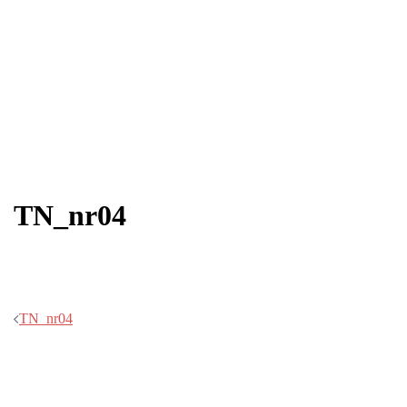
TN_nr04
Post
TN_nr04
navigation