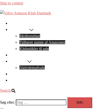
Skip to content
Forside
Medlemskab
Medlemsblad
Tidligere numre af Amazonen
Klubartikler til salg
Arrangementer
Bestyrelsen
Aktivitetsudvalg
Facebook
Kontakt os
Search
Søg efter: