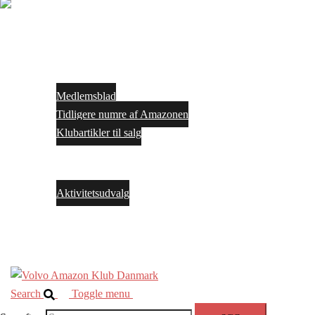
Close
menu
Forside
Medlemskab
Medlemsblad
Tidligere numre af Amazonen
Klubartikler til salg
Arrangementer
Bestyrelsen
Aktivitetsudvalg
Facebook
Kontakt os
Search
Toggle menu