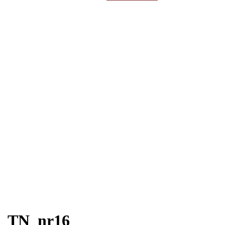
efter:
TN_nr16