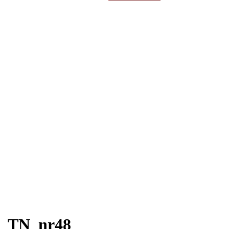
efter:
TN_nr48