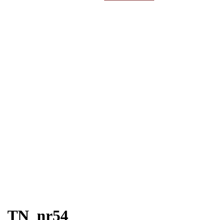
efter:
TN_nr54