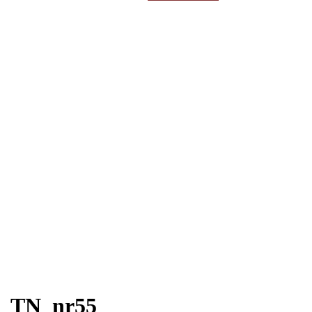
efter:
TN_nr55