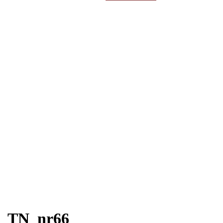
efter:
TN_nr66