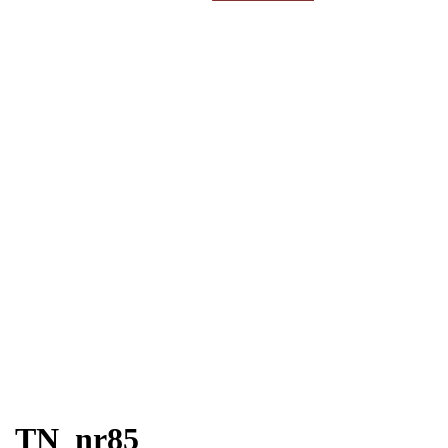
efter:
TN_nr85