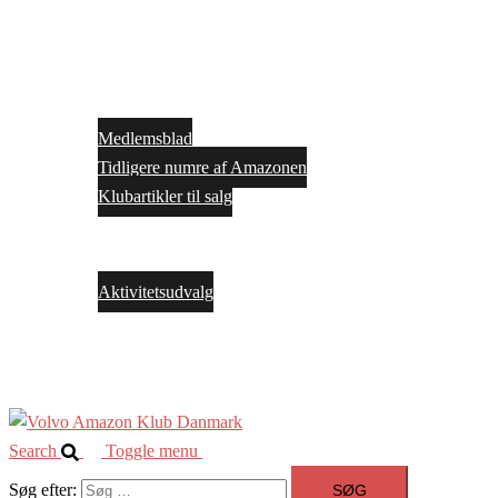
Close
menu
Forside
Medlemskab
Medlemsblad
Tidligere numre af Amazonen
Klubartikler til salg
Arrangementer
Bestyrelsen
Aktivitetsudvalg
Facebook
Kontakt os
Search
Toggle menu
Søg efter: