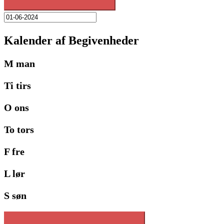
Kalender af Begivenheder
M
man
Ti
tirs
O
ons
To
tors
F
fre
L
lør
S
søn